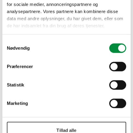
for sociale medier, annonceringspartnere og
GALVANISEREDE RØR
analysepartnere. Vores partnere kan kombinere disse
data med andre oplysninger, du har givet dem, eller som
PULLERT
de har indsamlet fra din brug af deres tjenester.
PLANKEVÆG
Samtykkevalg
Nødvendig
DOWNLOAD
CLAMPS
Præferencer
Statistik
Halvparter til fastgørelse af rør i forskellige
sammenhænge.
Marketing
Tillad alle