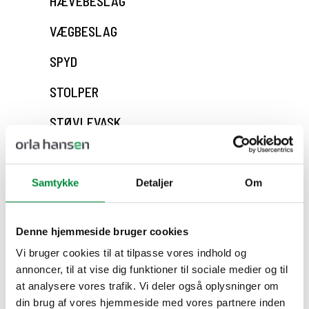
HÆVEBESLAG
VÆGBESLAG
SPYD
STOLPER
STØVLEVASK
PLANKEBESLAG
CLAMPS
Samtykke
Detaljer
Om
HØHÆKKE
Denne hjemmeside bruger cookies
LÅGER
Vi bruger cookies til at tilpasse vores indhold og
annoncer, til at vise dig funktioner til sociale medier og til
SENGEBÅSE
at analysere vores trafik. Vi deler også oplysninger om
DIVERSE
din brug af vores hjemmeside med vores partnere inden