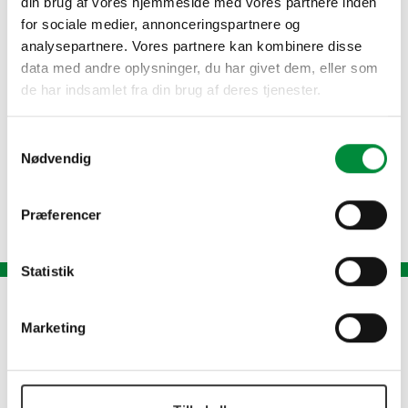
din brug af vores hjemmeside med vores partnere inden
landbrug og industri.
for sociale medier, annonceringspartnere og
analysepartnere. Vores partnere kan kombinere disse
Har vi ingen ledige stillinger slået op lige nu, er
data med andre oplysninger, du har givet dem, eller som
du stadig meget velkommen til at sende en
de har indsamlet fra din brug af deres tjenester.
uopfordret ansøgning. Vi tager gerne en snak,
hvis du har kompetencer, der kan styrke vores
Samtykkevalg
team.
Nødvendig
Send din ansøgning og CV til os, så hører du fra
os.
Præferencer
Statistik
Marketing
Smedesvinget 15 · DK-6880 Tarm
Telefon: +45 97 37 30 33