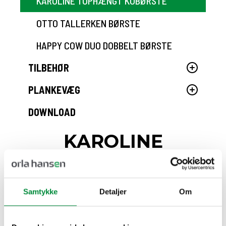
KAROLINE TOPHÆNGT KOBØRSTE
OTTO TALLERKEN BØRSTE
HAPPY COW DUO DOBBELT BØRSTE
TILBEHØR
PLANKEVÆG
DOWNLOAD
KAROLINE
TOPHÆNGT
KOBØRSTE
Samtykke
Detaljer
Om
Karoline børsten anvendes fortrinsvis til voksne