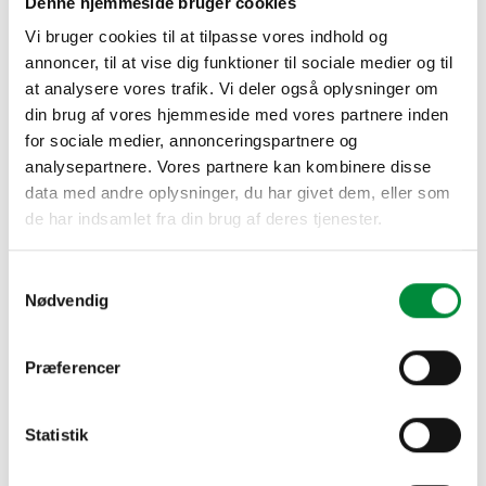
Denne hjemmeside bruger cookies
dyr. Børsterne anvendes til soignering af
Vi bruger cookies til at tilpasse vores indhold og
fortrinsvis malkekvæg og monteres i løsdrift
annoncer, til at vise dig funktioner til sociale medier og til
stalde.
at analysere vores trafik. Vi deler også oplysninger om
Den fungerer ved at et børstesystem, der er
din brug af vores hjemmeside med vores partnere inden
for sociale medier, annonceringspartnere og
monteret på en lodretstående aksel, roteres
analysepartnere. Vores partnere kan kombinere disse
ved hjælp af en gearmotor. Børsteenheden er
data med andre oplysninger, du har givet dem, eller som
een enhed, hvor der er fastgjort stive
de har indsamlet fra din brug af deres tjenester.
nylonbørster, børsten indeholder adskillige
tusinde plasthår.
Samtykkevalg
Børste og gearmotor er sammenbygget til 1
Nødvendig
enhed som svinger over et kardanled for at give
størst mulig bevægelse.
Præferencer
Børsten starter når koen skubber til den så
børsten får en 10 graders hældning. Skulle
Statistik
børsten bevæge sig over 60 graders hældning
vil den stoppe rotationen. Karoline børsten