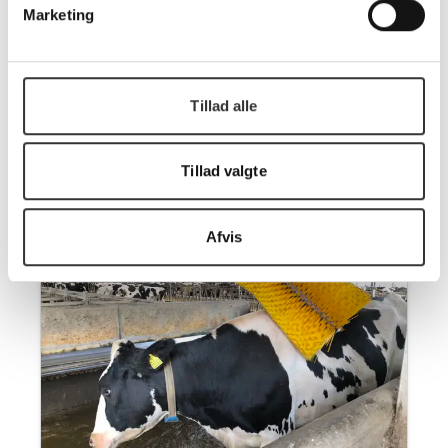
Marketing
starter modsat rotationsretning hver gang den
starter. Mellem gear og motor er monteret et
skjold, så koen ikke kan få sin hale rundt om
gearakslen.
Tillad alle
Se produktblad -
klik her
Tillad valgte
Afvis