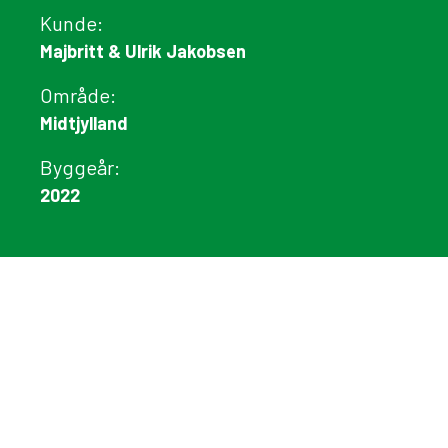
Kunde:
Majbritt & Ulrik Jakobsen
Område:
Midtjylland
Byggeår:
2022
Ny velfærdsstald i Sunds
Masser af komfort i ny velfærdsstald
Velindrettet stald med god logistik mellem
kælvningsafdeling, efterkælvningshold og